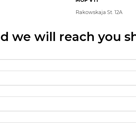
MOP VTI
Rakowskaja St. 12A
d we will reach you s