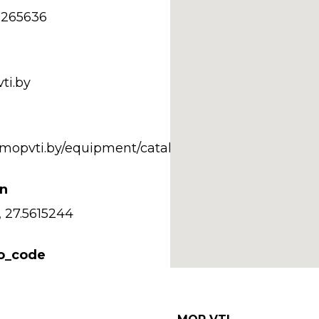
2265636
ti.by
.mopvti.by/equipment/catalog/
on
 27.5615244
so_code