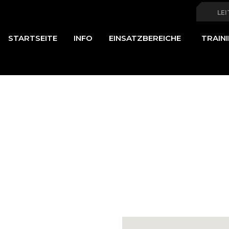
S
LEI
MAIN
n
STARTSEITE
INFO
EINSATZBEREICHE
TRAIN
NAVIGATION