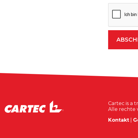
Cartec is a
Alle rechte
Kontakt
|
G