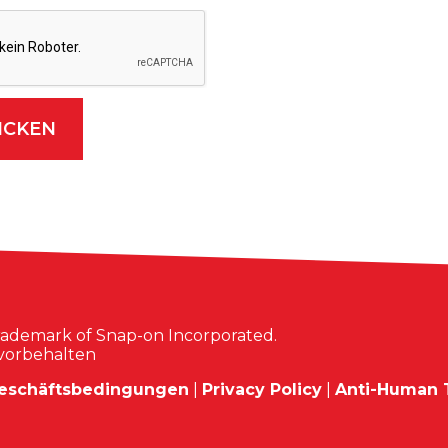
 trademark of Snap-on Incorporated.
 vorbehalten
eschäftsbedingungen
|
Privacy Policy
|
Anti-Human T