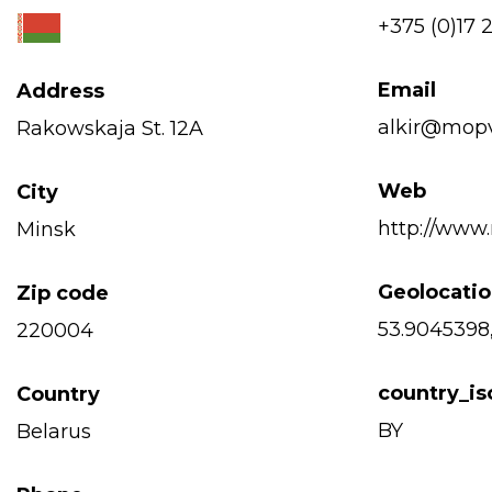
+375 (0)17 
Email
Address
alkir@mopv
Rakowskaja St. 12A
Web
City
http://www
Minsk
Geolocati
Zip code
53.9045398,
220004
country_i
Country
BY
Belarus