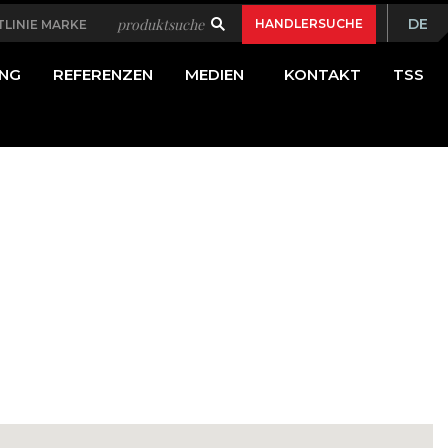
econdary
produktsuche
DE
HANDLERSUCHE
TLINIE MARKE
Bas
avigation
ING
REFERENZEN
MEDIEN
KONTAKT
TSS