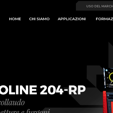
Seco
USO DEL MARC
MAIN
navig
HOME
CHI SIAMO
APPLICAZIONI
FORMAZ
NAVIGATION