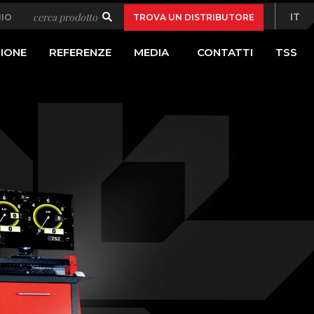
ndary
cerca prodotto
IT
HIO
TROVA UN DISTRIBUTORE
Bas
ation
IONE
REFERENZE
MEDIA
CONTATTI
TSS