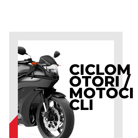
CICLOM
OTORI /
MOTOCI
CLI