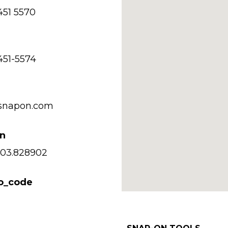
451 5570
451-5574
@snapon.com
on
103.828902
so_code