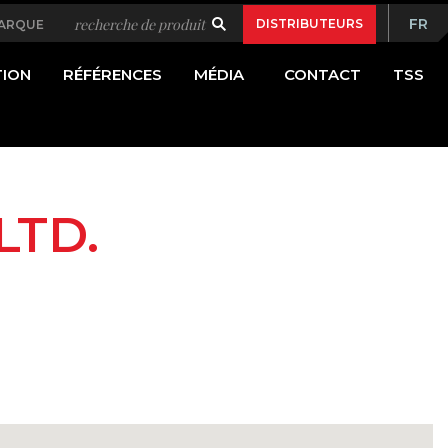
ary
recherche de produit
FR
DISTRIBUTEURS
MARQUE
Bas
ion
ION
RÉFÉRENCES
MÉDIA
CONTACT
TSS
LTD.