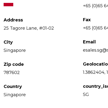
+65 (0)65 6
Fax
Address
+65 (0)65 6
25 Tagore Lane, #01-02
Email
City
esales.sg
Singapore
Geolocati
Zip code
1.3862404, 
787602
country_i
Country
SG
Singapore